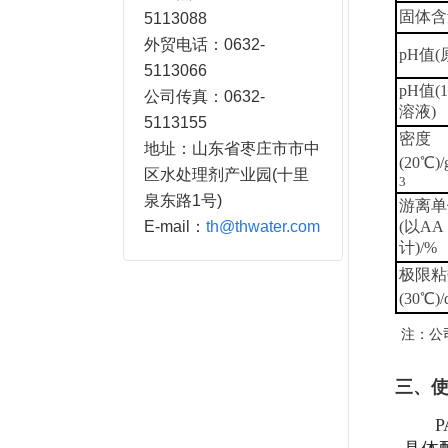
固体含
5113088
外贸电话：0632-
pH值(
5113066
pH值(
公司传真：0632-
溶液)
5113155
密度
地址：山东省枣庄市市中
(20℃)/
区水处理剂产业园(十里
3
泉东路1号)
游离单
E-mail：
th@thwater.com
(以AA
计)/%
极限粘
(30℃)/d
注：公
三、
P