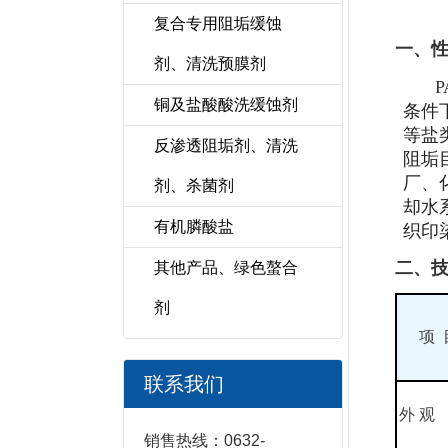
复合专用阻垢缓蚀
一、
剂、清洗预膜剂
P
铜及盐酸酸洗缓蚀剂
条件
等盐
反渗透阻垢剂、清洗
阻垢
厂、
剂、杀菌剂
却水
有机膦酸盐
织印
二、
其他产品、绿色螯合
剂
项 
联系我们
外 观
销售热线：0632-