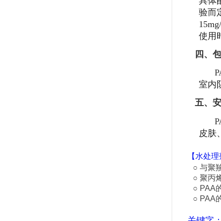
具体
验而
15mg
使用
四、
P
室内
五、
P
皮肤
【
水处理
○ 与
聚
○
聚丙
○ PA
○ PA
关键字