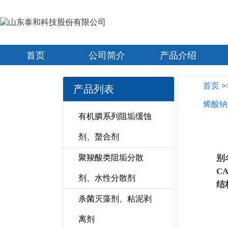
首页
公司简介
产品介绍
首页
>
产品列表
烯酸钠 
有机膦系列阻垢缓蚀
剂、螯合剂
聚羧酸类阻垢分散
别
CA
剂、水性分散剂
结
杀菌灭藻剂、粘泥剥
离剂