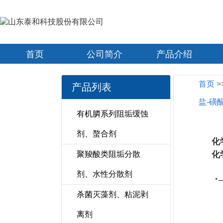
首页
公司简介
产品介绍
首页
>
产品列表
盐-磺
有机膦系列阻垢缓蚀
剂、螯合剂
化
聚羧酸类阻垢分散
化
剂、水性分散剂
杀菌灭藻剂、粘泥剥
离剂