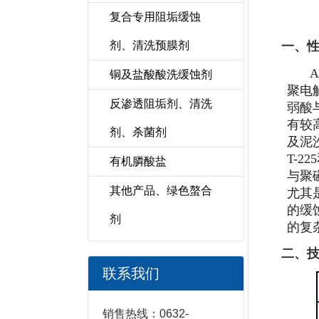
复合专用阻垢缓蚀
剂、清洗预膜剂
一、
铜及盐酸酸洗缓蚀剂
聚电
反渗透阻垢剂、清洗
弱酸
有较
剂、杀菌剂
及泥
T-2
有机膦酸盐
与聚
其他产品、绿色螯合
尤其
的缓
剂
的复
二、
联系我们
销售热线：0632-