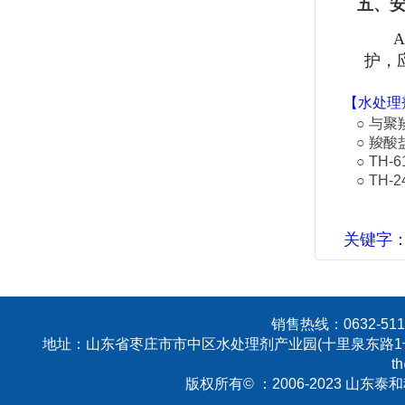
五、
护，
【
水处理
○ 与
聚
○
羧酸
○
TH-6
○
TH-2
关键字
销售热线：0632-5113
地址：山东省枣庄市市中区水处理剂产业园(十里泉东路1号
t
版权所有© ：2006-2023 山东泰